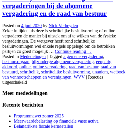
vergaderingen bij de algemene
vergadering en de raad van bestuur
Posted on
4 juni 2020
by
Nick Verheyden
Zeker in tijden als deze is schriftelijke besluitvorming of online
vergaderen de manier bij uitstek om af te wijken van de fysieke
vergaderingen. De wetgever heeft rond schriftelijke
besluitvormingen wel enkele regels opgelegd om de betrokken
partijen zo goed mogelijk …
Continue reading
→
Posted in
Mededelingen
|
Tagged
algemene vergadering
,
bestuursorgaan
,
bijzonderge algemene vergadering
,
eenparig
akkoord
,
online
,
online vergadering
,
raad van bestuur
,
raad van
bestuurd
,
schriftelijk
,
schriftelijke besluitvorming
,
unaniem
,
wetboek
van vennootschappen en verenigingen
,
WVV
|
Reacties
voor
uitgeschakeld
Schriftelijke
besluitvorming
Meer mededelingen
en
online
Recente berichten
vergaderingen
bij
Programmawet zomer 2025
de
Meerwaardebelasting op financiële vaste activa
algemene
Belangrijkste fiscale kerngetallen