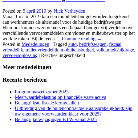
Posted on
5 april 2019
by
Nick Verheyden
Vanaf 1 maart 2019 kan een mobiliteitsbudget worden toegekend
aan werknemers als alternatief voor de huidige bedrijfswagen.
Hierdoor kunnen werknemers een bepaald budget vrij verdelen over
verschillende vervoersmiddelen om vlotter en milieubewuster op het
werk te raken. Bij de reeds …
Continue reading
→
Posted in
Mededelingen
|
Tagged
auto
,
bedrijfswagen
,
fiscaal
vriendelijk
,
milieuvriendelijk
,
mobiliteitsbudget
,
solidariteitsbijdrage
,
voor
vervoersoplossing
|
Reacties uitgeschakeld
Het
mobiliteitsbudget
Meer mededelingen
van
start
Recente berichten
.
Programmawet zomer 2025
Meerwaardebelasting op financiële vaste activa
Belangrijkste fiscale kerngetallen
Uitbreiding van de buitencontractuele aansprakelijkheid: zijn
uw algemene voorwaarden klaar voor 2025?
Belangrijke wijzigingen BTW vanaf 2025